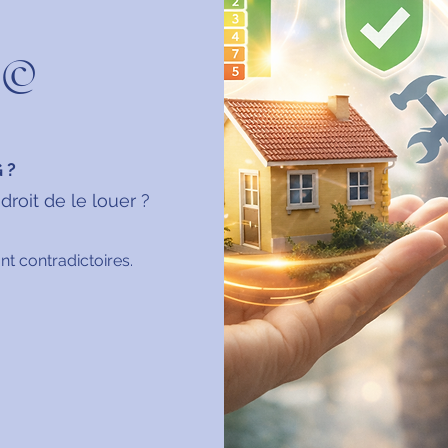
C©
 ?
roit de le louer ?
nt contradictoires.