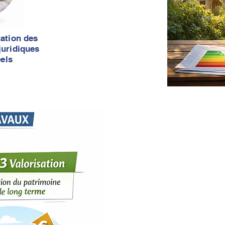
cation des
juridiques
éels