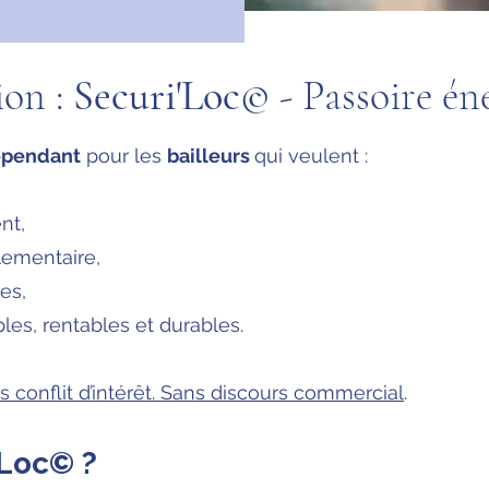
ion :
Securi'Loc©
- Passoire én
épendant
pour les
bailleurs
qui veulent :
nt,
glementaire,
les,
les, rentables et durables.
 conflit d’intérêt. Sans discours commercial
.
’Loc© ?