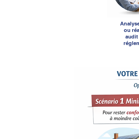
Analys
ou réa
audit
régle